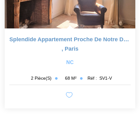
Splendide Appartement Proche De Notre Dame, DPE D
,
Paris
NC
68
M²
Réf :
SV1-V
2
Pièce(s)