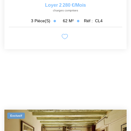
Loyer 2 280 €/mois
charges comprises
62
M²
Réf :
CL4
3
Pièce(s)
Exclusif