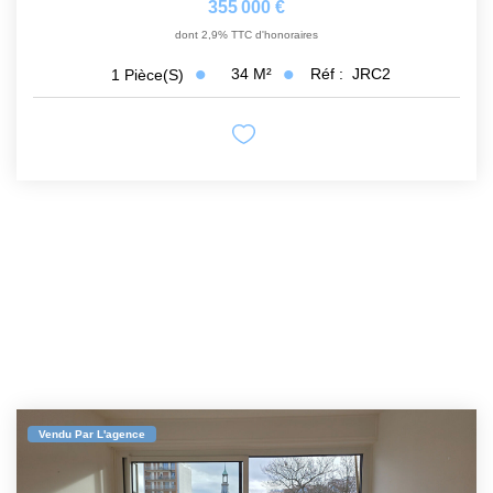
355 000 €
dont 2,9% TTC d'honoraires
34
M²
Réf :
JRC2
1
Pièce(s)
Vendu Par L'agence