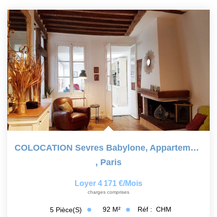
COLOCATION Sevres Babylone, Appartement 3 Chambres, Meublé,...
,
Paris
Loyer 4 171 €/mois
charges comprises
92
M²
Réf :
CHM
5
Pièce(s)