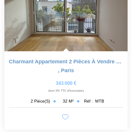
Charmant Appartement 2 Pièces À Vendre À Paris - 4ème Étage
,
Paris
343 000 €
dont 3% TTC d'honoraires
32
M²
Réf :
MTB
2
Pièce(s)