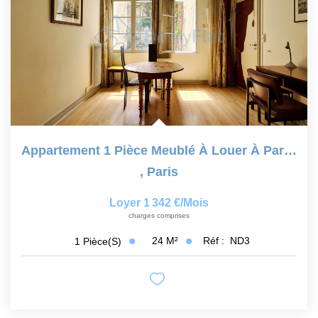
Appartement 1 Pièce Meublé À Louer À Paris 75005
,
Paris
Loyer 1 342 €/mois
charges comprises
24
M²
Réf :
ND3
1
Pièce(s)