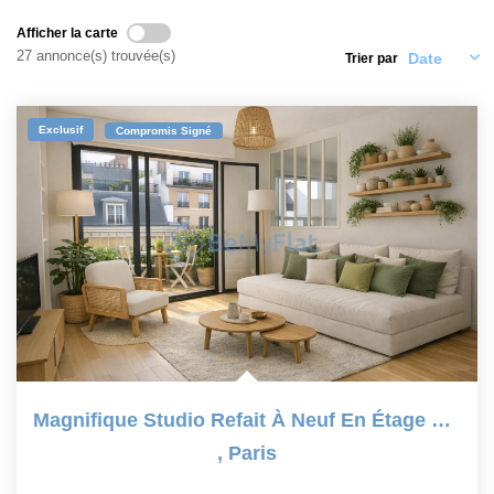
PARRAINAGE
Afficher la carte
27 annonce(s) trouvée(s)
Trier par
NOTRE AGENCE
Exclusif
Compromis Signé
Qui Sommes-Nous
Garantie Locataire
Accès Extranet
Estimer
Nos Actualités
Nous Rejoindre
CONTACT
Magnifique Studio Refait À Neuf En Étage Élevé Avec...
EN
,
Paris