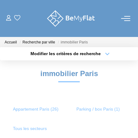
NOS ANNONCES
Accueil
Recherche par ville
immobilier Paris
À Louer
Modifier les critères de recherche
À Vendre
Type de transaction
Localisation
Acheter
Localisation
Biens Vendus
immobilier Paris
Type de bien
Sélectionnez...
Surface min
FAIRE GÉRER
Plus de critères
Budget max
CHASSE IMMOBILIÈRE
Appartement Paris (26)
Parking / box Paris (1)
Créer une alerte
RÉNOVATION
Tous les secteurs