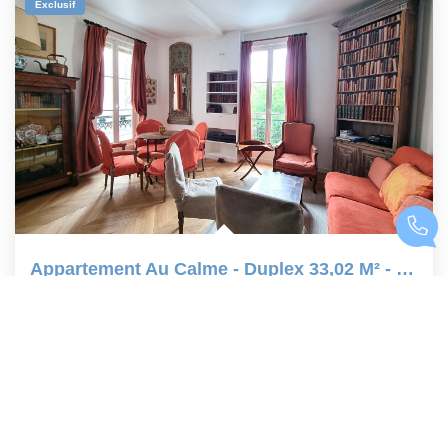
Exclusif
Appartement Au Calme - Duplex 33,02 M² - Paris 75005
,
Paris
Loyer 1 762 €/mois
charges comprises
33
M²
Réf :
RC7
1
Pièce(s)