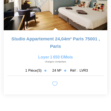
Studio Appartement 24,04m² Paris 75001
,
Paris
Loyer 1 650 €/mois
charges comprises
24
M²
Réf :
LVR3
1
Pièce(s)