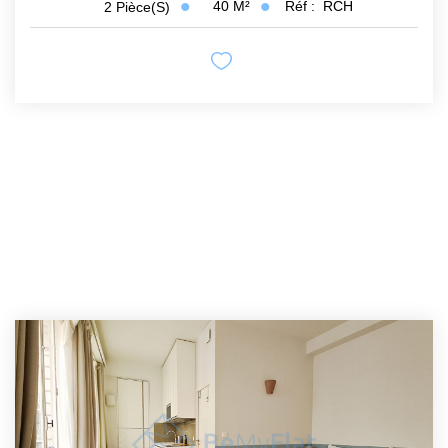
40
M²
Réf :
RCH
2
Pièce(s)