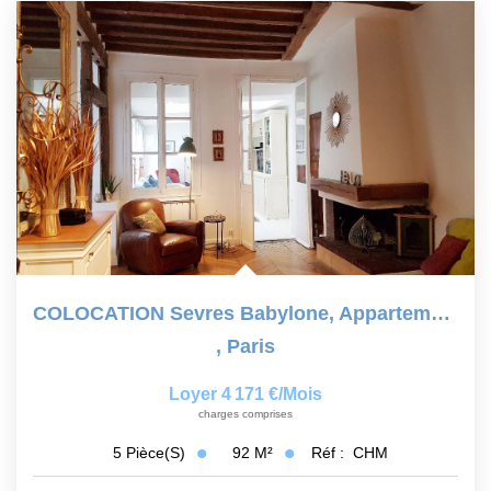
COLOCATION Sevres Babylone, Appartement 3 Chambres, Meublé,...
,
Paris
Loyer 4 171 €/mois
charges comprises
92
M²
Réf :
CHM
5
Pièce(s)