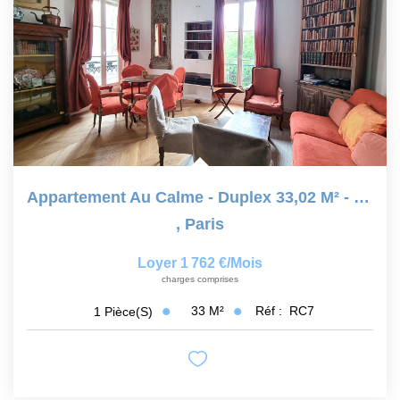
Appartement Au Calme - Duplex 33,02 M² - Paris 75005
,
Paris
Loyer 1 762 €/mois
charges comprises
33
M²
Réf :
RC7
1
Pièce(s)