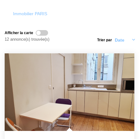
PARRAINAGE
Immobilier PARIS
NOTRE AGENCE
Afficher la carte
Qui Sommes-Nous
12 annonce(s) trouvée(s)
Trier par
Garantie Locataire
Accès Extranet
Estimer
Nos Actualités
Nous Rejoindre
CONTACT
EN