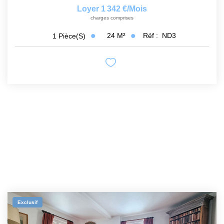
Loyer 1 342 €/mois
charges comprises
24
M²
Réf :
ND3
1
Pièce(s)
Exclusif