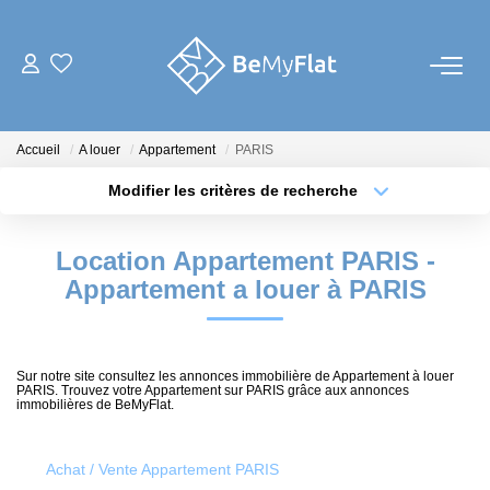
NOS ANNONCES
Accueil
A louer
Appartement
PARIS
À Louer
Modifier les critères de recherche
À Vendre
Type de transaction
Localisation
Acheter
Localisation
Biens Vendus
Location Appartement PARIS -
Type de bien
Sélectionnez...
Surface min
Appartement a louer à PARIS
FAIRE GÉRER
Plus de critères
Budget max
CHASSE IMMOBILIÈRE
Sur notre site consultez les annonces immobilière de Appartement à louer
Créer une alerte
PARIS. Trouvez votre Appartement sur PARIS grâce aux annonces
immobilières de BeMyFlat.
RÉNOVATION
Achat / Vente Appartement PARIS