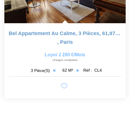
Bel Appartement Au Calme, 3 Pièces, 61,97 M2 - 75005 Paris
,
Paris
Loyer 2 280 €/mois
charges comprises
62
M²
Réf :
CL4
3
Pièce(s)